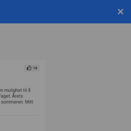
Om oss
Bloggpolicy
Bloggen
14
n mulighet til å
faget. Årets
e sommeren. Mitt