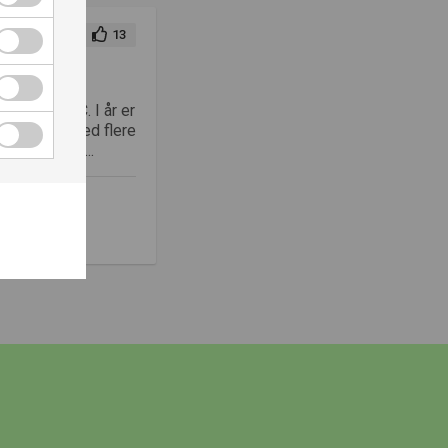
13
dent i NCC. I år er
omgivelser med flere
al Amfi. Tr...