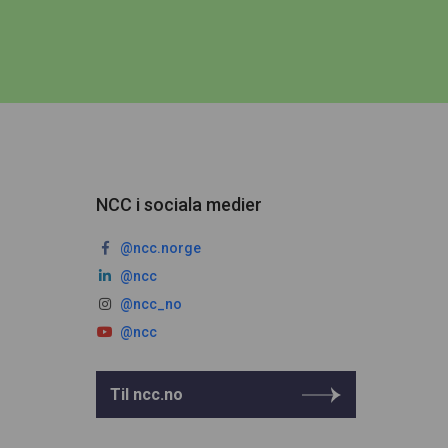
NCC i sociala medier
@ncc.norge
@ncc
@ncc_no
@ncc
Til ncc.no