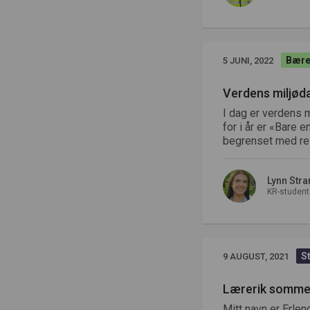
Bære
5 JUNI, 2022
Verdens miljøda
I dag er verdens 
for i år er «Bare 
begrenset med re
Lynn Str
KR-student
S
9 AUGUST, 2021
Lærerik somme
Mitt navn er Erlen