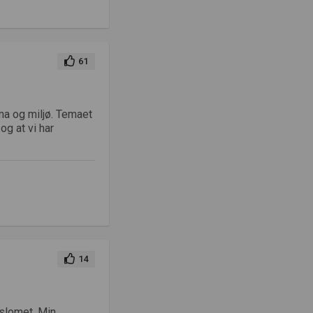
61
ma og miljø. Temaet
og at vi har
14
Oslomet. Min