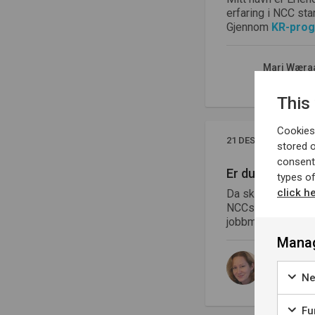
erfaring i NCC sta
Gjennom
KR-pro
Mari Wæra
This
Cookies 
21 DESEMBER, 2020
stored 
consent
Er du student o
types o
click h
Da skal du vurder
NCCs kompetanse-
jobbmuligheter du
Manag
Christin
HR Spesiali
Ne
Fu