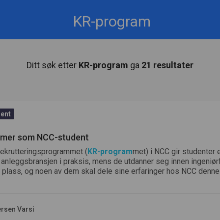
Norge (NO)
Ditt søk etter
KR-program
ga
21 resultater
ent
mmer som NCC-student
ekrutteringsprogrammet (
KR-program
met) i NCC gir studenter e
anleggsbransjen i praksis, mens de utdanner seg innen ingeniør
å plass, og noen av dem skal dele sine erfaringer hos NCC denn
ersen Varsi