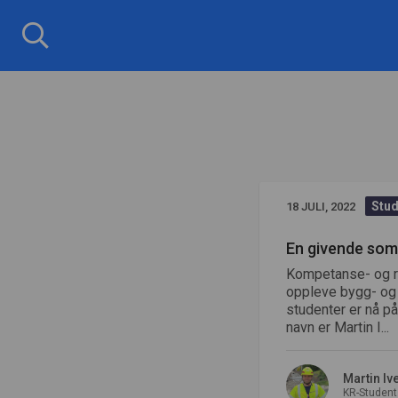
NCC:s blogg
NCC-bloggen
Stud
18 JULI, 2022
En givende so
Kompetanse- og r
oppleve bygg- og 
studenter er nå p
navn er Martin I...
Martin Iv
KR-Student