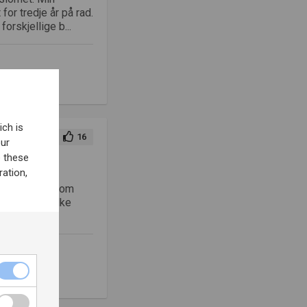
or tredje år på rad.
forskjellige b...
ich is
16
our
e these
ation,
danning. Gjennom
innsikt i hvilke
ss.