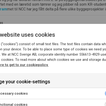
rtet med en læretid som tømrer og jeg jobber nå som KR-student f
gram
met til NCC har jeg fått delta på flere ulike byggeprosjekter i 
as
 website uses cookies
("cookies") consist of small text files. The text files contain data wh
Student
on your device. To be able to place some type of cookies we need y
. We at NCC Sverige AB, corporate identity number 556613-4929 us
g vil bygge kunnskap og ny erfaring?
f cookies. To read more about which cookies we use and storage dur
ere to get to our cookiepolicy.
e deltakelse i NCC sitt program for studenter som tar høyere ut
 og rekrutteringsprogram,
KR-program
met, får du som student 
 har i NCC etter endt utdannelse og hvordan det er å jobbe hos o
e your cookie-settings
a Johansen
st
cessary cookies
nctional cookies