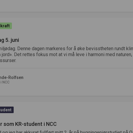
kraft
g 5. juni
miljødag. Denne dagen markeres for å øke bevisstheten rundt kli
en jord». Det rettes fokus mot at vi må leve i harmoni med naturen, 
ssurser.
ande-Rolfsen
 i NCC
tudent
r som KR-student i NCC
d og jeg har akkurat fullført mitt 2. år på byggingeniørstudiet på 