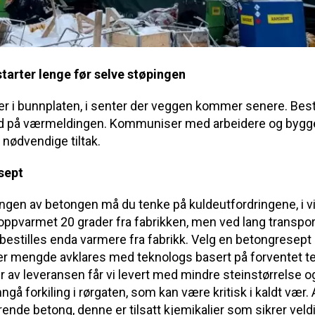
starter lenge før selve støpingen
r i bunnplaten, i senter der veggen kommer senere. Besti
ed på værmeldingen. Kommuniser med arbeidere og bygg
e nødvendige tiltak.
esept
lingen av betongen må du tenke på kuldeutfordringene, i v
ppvarmet 20 grader fra fabrikken, men ved lang transportv
bestilles enda varmere fra fabrikk. Velg en betongresept 
er mengde avklares med teknologs basert på forventet t
er av leveransen får vi levert med mindre steinstørrelse 
nngå forkiling i rørgaten, som kan være kritisk i kaldt vær. 
de betong, denne er tilsatt kjemikalier som sikrer veldig