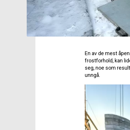
En av de mest åpenb
frostforhold, kan l
seg, noe som result
unngå.