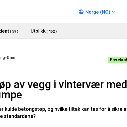
Norge (NO)
dent
Utblikk
( 59 )
( 152 )
ang-Øien
Bærekraf
øp av vegg i vintervær me
umpe
 kulde betongstøp, og hvilke tiltak kan tas for å sikre a
te standardene?