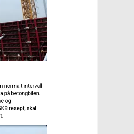
 normalt intervall
ta på betongbilen.
ne og
SKB resept, skal
t.