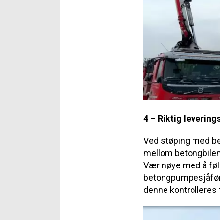
4 – Riktig leverings
Ved støping med bet
mellom betongbilene
Vær nøye med å fø
betongpumpesjåføren
denne kontrolleres 