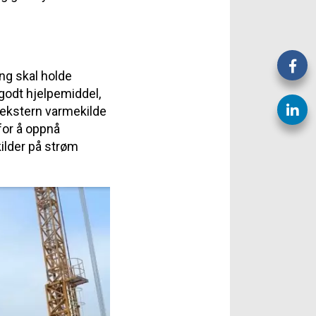
ong skal holde
godt hjelpemiddel,
 ekstern varmekilde
 for å oppnå
ilder på strøm