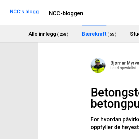
NCC:s blogg
NCC-bloggen
Alle innlegg
Bærekraft
Stu
( 258 )
( 55 )
Bjørnar Myrv
Lead spesialist
Betongst
betongp
For hvordan påvirker
oppfyller de høyes