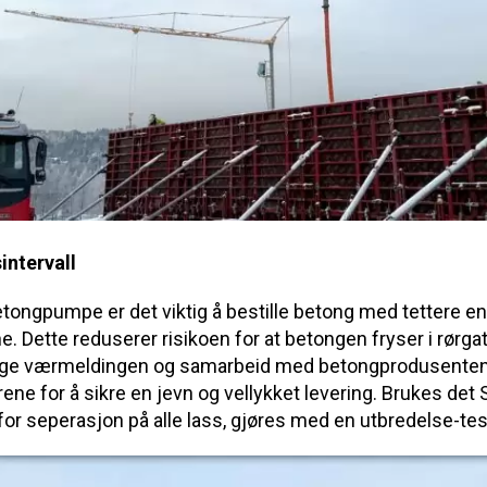
intervall
ongpumpe er det viktig å bestille betong med tettere enn
. Dette reduserer risikoen for at betongen fryser i rørga
lge værmeldingen og samarbeid med betongprodusente
e for å sikre en jevn og vellykket levering. Brukes det 
for seperasjon på alle lass, gjøres med en utbredelse-tes