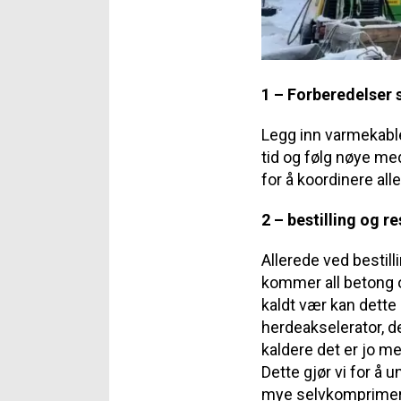
1 – Forberedelser 
Legg inn varmekable
tid og følg nøye m
for å koordinere all
2 – bestilling og r
Allerede ved bestil
kommer all betong o
kaldt vær kan dette 
herdeakselerator, d
kaldere det er jo m
Dette gjør vi for å u
mye selvkomprimeren