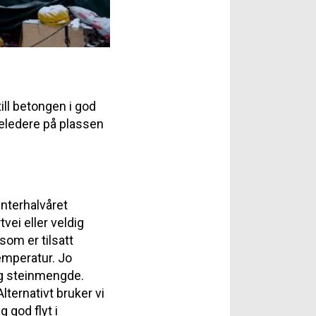
ll betongen i god
eledere på plassen
interhalvåret
ei eller veldig
som er tilsatt
emperatur. Jo
og steinmengde.
Alternativt bruker vi
 god flyt i