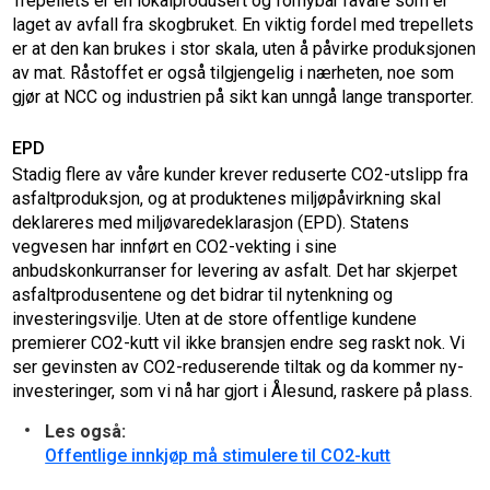
Trepellets er en lokalprodusert og fornybar råvare som er
laget av avfall fra skogbruket. En viktig fordel med trepellets
er at den kan brukes i stor skala, uten å påvirke produksjonen
av mat. Råstoffet er også tilgjengelig i nærheten, noe som
gjør at NCC og industrien på sikt kan unngå lange transporter.
EPD
Stadig flere av våre kunder krever reduserte CO2-utslipp fra
asfaltproduksjon, og at produktenes miljøpåvirkning skal
deklareres med miljøvaredeklarasjon (EPD). Statens
vegvesen har innført en CO2-vekting i sine
anbudskonkurranser for levering av asfalt. Det har skjerpet
asfaltprodusentene og det bidrar til nytenkning og
investeringsvilje. Uten at de store offentlige kundene
premierer CO2-kutt vil ikke bransjen endre seg raskt nok. Vi
ser gevinsten av CO2-reduserende tiltak og da kommer ny-
investeringer, som vi nå har gjort i Ålesund, raskere på plass.
Les også:
Offentlige innkjøp må stimulere til CO2-kutt