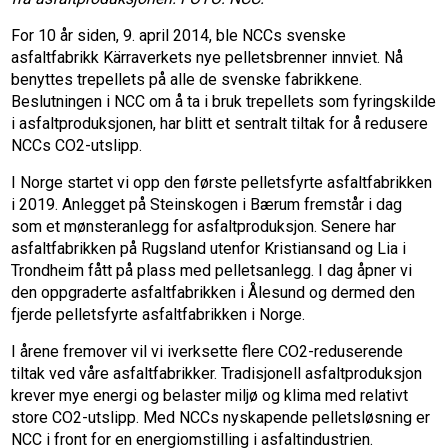
For 10 år siden, 9. april 2014, ble NCCs svenske
asfaltfabrikk Kärraverkets nye pelletsbrenner innviet. Nå
benyttes trepellets på alle de svenske fabrikkene.
Beslutningen i NCC om å ta i bruk trepellets som fyringskilde
i asfaltproduksjonen, har blitt et sentralt tiltak for å redusere
NCCs CO2-utslipp.
I Norge startet vi opp den første pelletsfyrte asfaltfabrikken
i 2019. Anlegget på Steinskogen i Bærum fremstår i dag
som et mønsteranlegg for asfaltproduksjon. Senere har
asfaltfabrikken på Rugsland utenfor Kristiansand og Lia i
Trondheim fått på plass med pelletsanlegg. I dag åpner vi
den oppgraderte asfaltfabrikken i Ålesund og dermed den
fjerde pelletsfyrte asfaltfabrikken i Norge.
I årene fremover vil vi iverksette flere CO2-reduserende
tiltak ved våre asfaltfabrikker. Tradisjonell asfaltproduksjon
krever mye energi og belaster miljø og klima med relativt
store CO2-utslipp. Med NCCs nyskapende pelletsløsning er
NCC i front for en energiomstilling i asfaltindustrien.