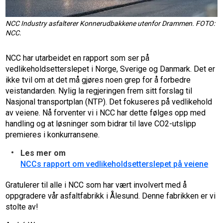
NCC Industry asfalterer Konnerudbakkene utenfor Drammen. FOTO:
NCC.
NCC har utarbeidet en rapport som ser på
vedlikeholdsetterslepet i Norge, Sverige og Danmark. Det er
ikke tvil om at det må gjøres noen grep for å forbedre
veistandarden. Nylig la regjeringen frem sitt forslag til
Nasjonal transportplan (NTP). Det fokuseres på vedlikehold
av veiene. Nå forventer vi i NCC har dette følges opp med
handling og at løsninger som bidrar til lave CO2-utslipp
premieres i konkurransene.
Les mer om
NCCs rapport om vedlikeholdsetterslepet på veiene
Gratulerer til alle i NCC som har vært involvert med å
oppgradere vår asfaltfabrikk i Ålesund. Denne fabrikken er vi
stolte av!