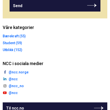
Send
Våre kategorier
Bærekraft (55)
Student (59)
Utblikk (152)
NCC i sociala medier
@ncc.norge
@ncc
@ncc_no
@ncc
Til ncc.no