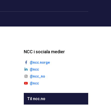
NCC i sociala medier
@ncc.norge
@ncc
@ncc_no
@ncc
Til ncc.no