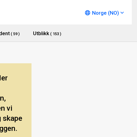
Norge (NO)
dent
Utblikk
( 59 )
( 153 )
Her
n,
n vi
og skape
oggen.