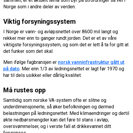
sammen, er et aktuelt tema som byr på utfordringer så vel i
Norge som i andre deler av verden.
Viktig forsyningssystem
I Norge er vann- og avløpsnettet over 8600 mil langt og
rekker mer enn to ganger rundt jorden. Det er et av våre
viktigste forsyningssystem, og som det er lett å ta for gitt at
det funker som det skal.
Men ifølge fagbransjen er
norsk vanninfrastruktur gått ut
på dato
. Mer enn 1/3 av ledningsnettet er lagt før 1970 og
har til dels usikker eller dårlig kvalitet.
Må rustes opp
Samtidig som norske VA-system ofte er slitne og
underdimensjonerte, så øker befolkningen og dermed
belastningen på ledningsnettet. Med klimaendringer og dertil
økte nedbørsmengder kan det føre til stans i avløp,
oversvømmelser, og i verste fall at drikkevannet ditt
forurenses.