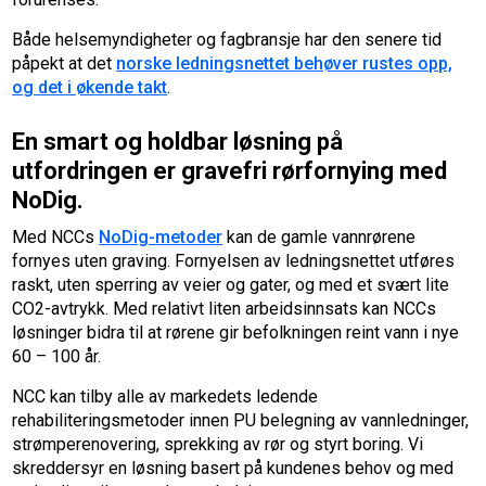
Både helsemyndigheter og fagbransje har den senere tid
påpekt at det
norske ledningsnettet behøver rustes opp,
og det i økende takt
.
En smart og holdbar løsning på
utfordringen er gravefri rørfornying med
NoDig.
Med NCCs
NoDig-metoder
kan de gamle vannrørene
fornyes uten graving. Fornyelsen av ledningsnettet utføres
raskt, uten sperring av veier og gater, og med et svært lite
CO2-avtrykk. Med relativt liten arbeidsinnsats kan NCCs
løsninger bidra til at rørene gir befolkningen reint vann i nye
60 – 100 år.
NCC kan tilby alle av markedets ledende
rehabiliteringsmetoder innen PU belegning av vannledninger,
strømperenovering, sprekking av rør og styrt boring. Vi
skreddersyr en løsning basert på kundenes behov og med