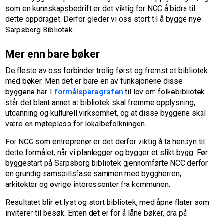
som en kunnskapsbedrift er det viktig for NCC å bidra til
dette oppdraget. Derfor gleder vi oss stort til å bygge nye
Sarpsborg Bibliotek.
Mer enn bare bøker
De fleste av oss forbinder trolig først og fremst et bibliotek
med bøker. Men det er bare en av funksjonene disse
byggene har. I
formålsparagrafen
til lov om folkebibliotek
står det blant annet at bibliotek skal fremme opplysning,
utdanning og kulturell virksomhet, og at disse byggene skal
være en møteplass for lokalbefolkningen.
For NCC som entreprenør er det derfor viktig å ta hensyn til
dette formålet, når vi planlegger og bygger et slikt bygg. Før
byggestart på Sarpsborg bibliotek gjennomførte NCC derfor
en grundig samspillsfase sammen med byggherren,
arkitekter og øvrige interessenter fra kommunen.
Resultatet blir et lyst og stort bibliotek, med åpne flater som
inviterer til besøk. Enten det er for å låne bøker, dra på