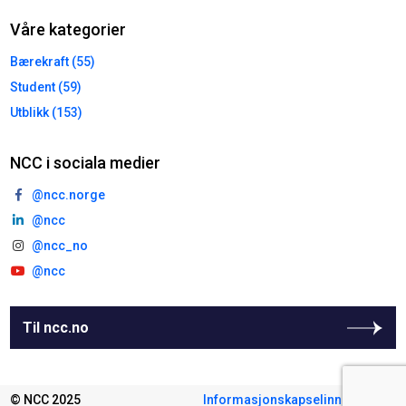
Våre kategorier
Bærekraft (55)
Student (59)
Utblikk (153)
NCC i sociala medier
@ncc.norge
@ncc
@ncc_no
@ncc
Til ncc.no
© NCC 2025
Informasjonskapselinnstillinger