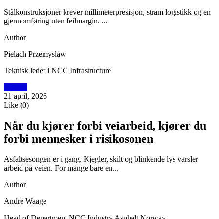
Stålkonstruksjoner krever millimeterpresisjon, stram logistikk og en
gjennomføring uten feilmargin. ...
Author
Pielach Przemyslaw
Teknisk leder i NCC Infrastructure
Utblikk
21 april, 2026
Like
(
0
)
Når du kjører forbi veiarbeid, kjører du
forbi mennesker i risikosonen
Asfaltsesongen er i gang. Kjegler, skilt og blinkende lys varsler
arbeid på veien. For mange bare en...
Author
André Waage
Head of Department NCC Industry Asphalt Norway