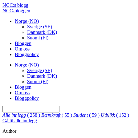
NCC:s blogg
NCC-bloggen
Norge (NO)
Sverige (SE)
Danmark (DK)
Suomi (FI)
Bloggen
Om oss
Bloggpolicy
Norge (NO)
Sverige (SE)
Danmark (DK)
Suomi (FI)
Bloggen
Om oss
Bloggpolicy
Alle innlegg
( 258 )
Bærekraft
( 55 )
Student
( 59 )
Utblikk
( 152 )
Gå til alle innlegg
Author