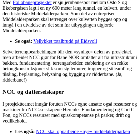
Med
Follobaneprosjektet
er sju jernbanespor mellom Oslo S og
Ekebergåsen lagt i en ny 600 meter lang tunnel, en kulvert, under
den historiske Middelalderparken. Som del av entreprisen
Middelalderparken skal terrenget over kulverten bygges opp og
inngå i en utvidelse av det som før utbyggingen utgjorde
Middelalderparken.
Se også:
Vellykket totalbrudd på Eidsvoll
Selve terrengbearbeidingen blir den «synlige» delen av prosjektet,
men arbeidet NCC gjør for Bane NOR omfatter alt fra infrastruktur i
bakken, fundamentering, terrengarbeider, etablering av en rekke
betongkonstruksjoner slik som støttemurer, trapper og sitteamfi og
tilsåing, beplanting, belysning og bygging av ridderbane. (Ja,
ridderbane!)
NCC og datterselskaper
I prosjektteamet inngår foruten NCCs egne ansatte også ressurser og
maskiner fra NCC-selskapene Hercules Fundamentering og Carl C.
Fon, og NCCs ressurser med spisskompetanse på parker, drift og
vedlikehold.
Les også:
NCC skal opparbeide «nye» middelalderparken