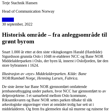
Terje Stachnik Hansen
Head of Communication Norway
Utblikk
30 september, 2022
Historisk område – fra anleggsområde til
grønt byrom
Snart 1.000 år etter at den siste vikingkongen Harald (Hardråde)
Sigurdsson grunnla Oslo i 1048 re-etablerer NCC og Bane NOR
Middelalderparken i Oslo, der byen lå, innerst i Oslofjorden, før den
store bybrannen i 1624.
Illustrasjon av «nye» Middelalderparken. Kilde: Bane
NOR/Rambøll Norge, Henning Larsen, Fabrica.
De siste årene har Bane NOR gjennomført omfattende
jernbaneutbygging under parken, hvor NCC har gjennomført to av
delprosjektene. I et samarbeid mellom Oslo kommune,
Riksantikvaren og Bane NOR settes parken tilbake til slik
arkeologiske utgravinger viser at området trolig har sett ut i
middelalderen. Og frem fra glemselen skal nå murene og ruinene for