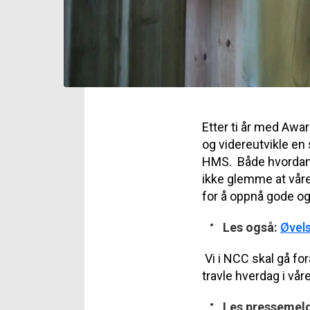
Etter ti år med Awa
og videreutvikle en s
HMS. Både hvordan vi
ikke glemme at våre
for å oppnå gode og 
Les også:
Øvels
Vi i NCC skal gå fo
travle hverdag i vår
Les pressemel