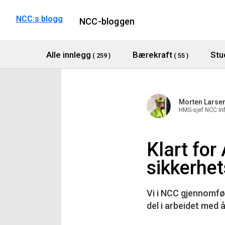
NCC:s blogg
NCC-bloggen
Alle innlegg
Bærekraft
Stu
( 259 )
( 55 )
Morten Larse
HMS-sjef NCC Inf
Klart fo
sikkerhe
Vi i NCC gjennomfør
del i arbeidet med 