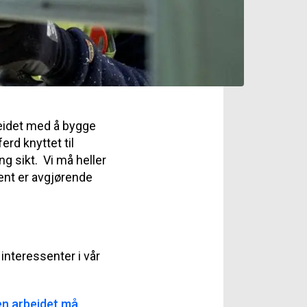
beidet med å bygge
erd knyttet til
ng sikt. Vi må heller
ent er avgjørende
interessenter i vår
men arbeidet må