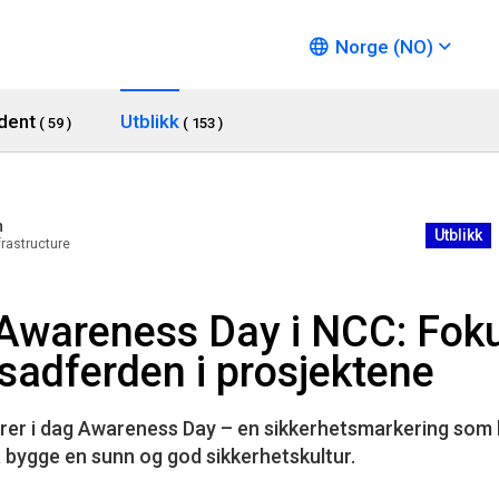
Norge (NO)
dent
Utblikk
( 59 )
( 153 )
n
Utblikk
rastructure
r Awareness Day i NCC: Fok
tsadferden i prosjektene
er i dag Awareness Day – en sikkerhetsmarkering som ha
å bygge en sunn og god sikkerhetskultur.