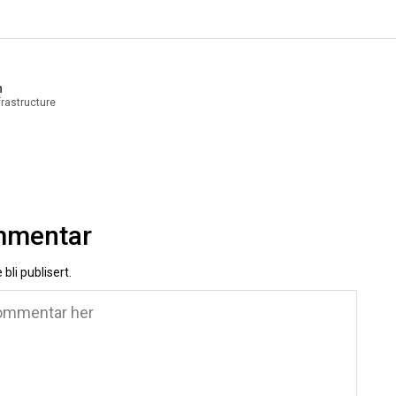
n
rastructure
ommentar
 bli publisert.