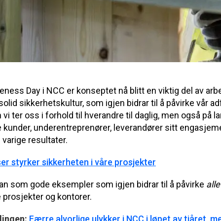
reness Day i NCC er konseptet nå blitt en viktig del av ar
olid sikkerhetskultur, som igjen bidrar til å påvirke vår adf
 ter oss i forhold til hverandre til daglig, men også på la
 kunder, underentreprenører, leverandører sitt engasjem
varige resultater.
er styrker sikkerheten i våre prosjekter
ran som gode eksempler som igjen bidrar til å påvirke
alle
e prosjekter og kontorer.
dingen:
Færre alvorlige ulykker i NCC i løpet av tiåret, 