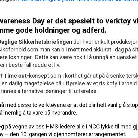
areness Day er det spesielt to verktøy vi
emme gode holdninger og adferd.
Daglige Sikkerhetsbriefingen
der hver enkelt produksjo
isikoforhold som man kan bli møtt med akkurat i dag på si
ere løsninger. Dette kan være nok til å unngå en uønske
 i beste fall redde et liv.
rt
Time out-
konsept som i korthet går ut på å senke terske
n dårlig magefølelse på utførelse av et risikofylt arbeid
finnes alternative løsninger til utførelse.
å med disse to verktøyene er at det blir helt vanlig å sto
l nemlig å ta vare på hverandre.
g på vegne av oss HMS-ledere alle i NCC lykke til med 
y – den 10. gangen vi gjennomfører arrangementet.