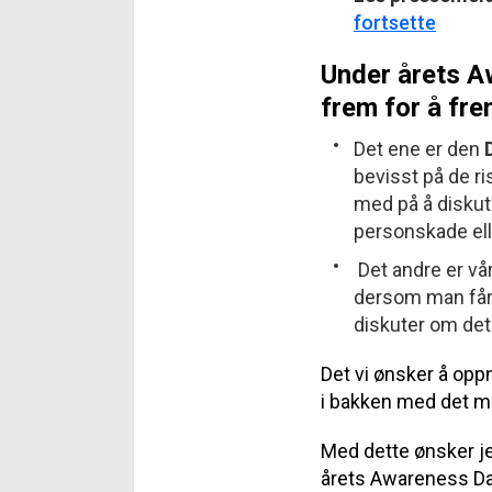
fortsette
Under årets Aw
frem for å fr
Det ene er den
bevisst på de r
med på å diskut
personskade eller
Det andre er vå
dersom man får e
diskuter om det 
Det vi ønsker å oppn
i bakken med det må
Med dette ønsker je
årets Awareness Da