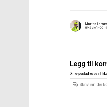
Morten Larse
HMS-sjef NCC Inf
Legg til k
Din e-postadresse vil ikke