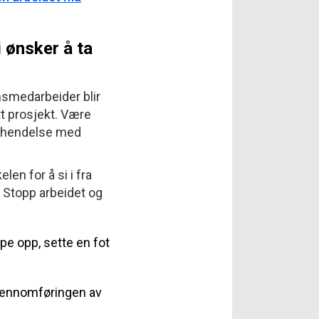
 ønsker å ta
nsmedarbeider blir
tt prosjekt. Være
t hendelse med
len for å si i fra
. Stopp arbeidet og
ppe opp, sette en fot
gjennomføringen av