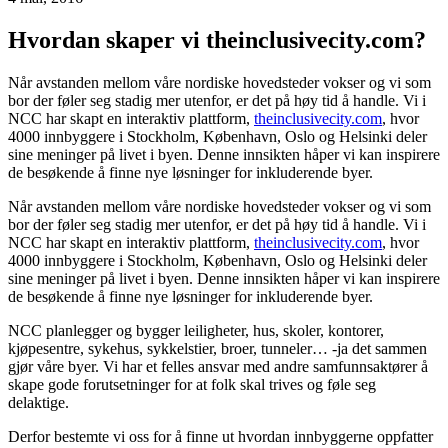
Hvordan skaper vi theinclusivecity.com?
Når avstanden mellom våre nordiske hovedsteder vokser og vi som
bor der føler seg stadig mer utenfor, er det på høy tid å handle. Vi i
NCC har skapt en interaktiv plattform,
theinclusivecity.com
, hvor
4000 innbyggere i Stockholm, København, Oslo og Helsinki deler
sine meninger på livet i byen. Denne innsikten håper vi kan inspirere
de besøkende å finne nye løsninger for inkluderende byer.
Når avstanden mellom våre nordiske hovedsteder vokser og vi som
bor der føler seg stadig mer utenfor, er det på høy tid å handle. Vi i
NCC har skapt en interaktiv plattform,
theinclusivecity.com
, hvor
4000 innbyggere i Stockholm, København, Oslo og Helsinki deler
sine meninger på livet i byen. Denne innsikten håper vi kan inspirere
de besøkende å finne nye løsninger for inkluderende byer.
NCC planlegger og bygger leiligheter, hus, skoler, kontorer,
kjøpesentre, sykehus, sykkelstier, broer, tunneler… -ja det sammen
gjør våre byer. Vi har et felles ansvar med andre samfunnsaktører å
skape gode forutsetninger for at folk skal trives og føle seg
delaktige.
Derfor bestemte vi oss for å finne ut hvordan innbyggerne oppfatter