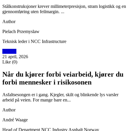
Stålkonstruksjoner krever millimeterpresisjon, stram logistikk og en
gjennomføring uten feilmargin. ...
Author
Pielach Przemyslaw
Teknisk leder i NCC Infrastructure
Utblikk
21 april, 2026
Like
(
0
)
Når du kjører forbi veiarbeid, kjører du
forbi mennesker i risikosonen
Asfaltsesongen er i gang. Kjegler, skilt og blinkende lys varsler
arbeid på veien. For mange bare en...
Author
André Waage
Head of Department NCC Industry Asphalt Norway