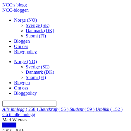
NCC:s blogg
NCC-bloggen
Norge (NO)
Sverige (SE)
Danmark (DK)
Suomi (FI)
Bloggen
Om oss
Bloggpolicy
Norge (NO)
Sverige (SE)
Danmark (DK)
Suomi (FI)
Bloggen
Om oss
Bloggpolicy
Alle innlegg
( 258 )
Bærekraft
( 55 )
Student
( 59 )
Utblikk
( 152 )
Gå til alle innlegg
Mari Wæraas
Utblikk
4 mai, 2016