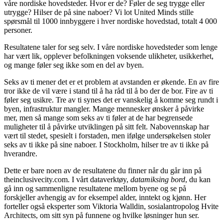
våre nordiske hovedsteder. Hvor er de? Føler de seg trygge eller
utrygge? Hilser de på sine naboer? Vi lot United Minds stille
spørsmål til 1000 innbyggere i hver nordiske hovedstad, totalt 4 000
personer.
Resultatene taler for seg selv. I våre nordiske hovedsteder som lenge
har vært lik, opplever befolkningen voksende ulikheter, usikkerhet,
og mange føler seg ikke som en del av byen.
Seks av ti mener det er et problem at avstanden er økende. En av fire
tror ikke de vil være i stand til å ha råd til å bo der de bor. Fire av ti
føler seg usikre. Tre av ti synes det er vanskelig å komme seg rundt i
byen, infrastruktur mangler. Mange mennesker ønsker å påvirke
mer, men så mange som seks av ti føler at de har begrensede
muligheter til å påvirke utviklingen på sitt felt. Nabovennskap har
vært til stedet, spesielt i forstaden, men ifølge undersøkelsen stoler
seks av ti ikke på sine naboer. I Stockholm, hilser tre av ti ikke på
hverandre.
Dette er bare noen av de resultatene du finner når du går inn på
theinclusivecity.com. I vårt dataverktøy,
datamiksing bord
, du kan
gå inn og sammenligne resultatene mellom byene og se på
forskjeller avhengig av for eksempel alder, inntekt og kjønn. Her
forteller også eksperter som Viktoria Walldin, sosialantropolog Hvite
Architects, om sitt syn på funnene og hvilke løsninger hun ser.