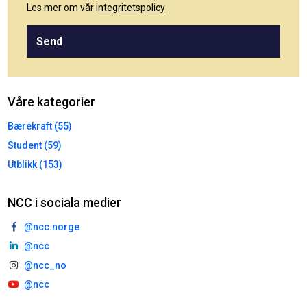
Les mer om vår
integritetspolicy
Send
Våre kategorier
Bærekraft (55)
Student (59)
Utblikk (153)
NCC i sociala medier
@ncc.norge
@ncc
@ncc_no
@ncc