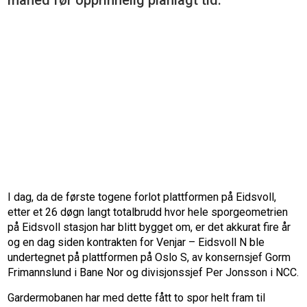
måned før opprinnelig planlagt tid.
I dag, da de første togene forlot plattformen på Eidsvoll,
etter et 26 døgn langt totalbrudd hvor hele sporgeometrien
på Eidsvoll stasjon har blitt bygget om, er det akkurat fire år
og en dag siden kontrakten for Venjar – Eidsvoll N ble
undertegnet på plattformen på Oslo S, av konsernsjef Gorm
Frimannslund i Bane Nor og divisjonssjef Per Jonsson i NCC.
Gardermobanen har med dette fått to spor helt fram til