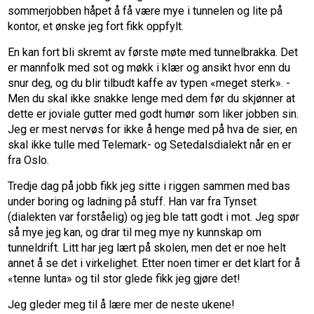
sommerjobben håpet å få være mye i tunnelen og lite på
kontor, et ønske jeg fort fikk oppfylt.
En kan fort bli skremt av første møte med tunnelbrakka. Det
er mannfolk med sot og møkk i klær og ansikt hvor enn du
snur deg, og du blir tilbudt kaffe av typen «meget sterk». -
Men du skal ikke snakke lenge med dem før du skjønner at
dette er joviale gutter med godt humør som liker jobben sin.
Jeg er mest nervøs for ikke å henge med på hva de sier, en
skal ikke tulle med Telemark- og Setedalsdialekt når en er
fra Oslo.
Tredje dag på jobb fikk jeg sitte i riggen sammen med bas
under boring og ladning på stuff. Han var fra Tynset
(dialekten var forståelig) og jeg ble tatt godt i mot. Jeg spør
så mye jeg kan, og drar til meg mye ny kunnskap om
tunneldrift. Litt har jeg lært på skolen, men det er noe helt
annet å se det i virkelighet. Etter noen timer er det klart for å
«tenne lunta» og til stor glede fikk jeg gjøre det!
Jeg gleder meg til å lære mer de neste ukene!