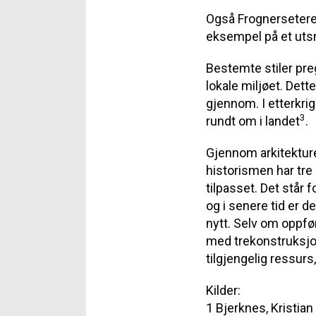
Også Frognersetere
eksempel på et uts
Bestemte stiler preg
lokale miljøet. Dett
gjennom. I etterkri
3
rundt om i landet
.
Gjennom arkitektur
historismen har tre
tilpasset. Det står 
og i senere tid er d
nytt. Selv om oppfør
med trekonstruksjone
tilgjengelig ressurs
Kilder:
1 Bjerknes, Kristia