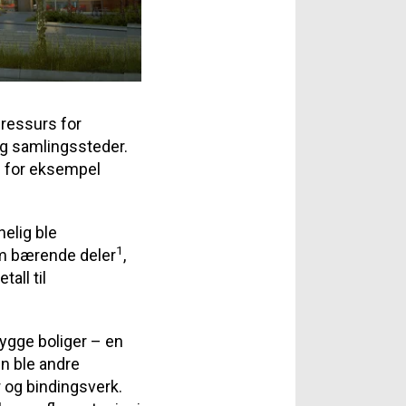
 ressurs for
og samlingssteder.
i for eksempel
elig ble
1
om bærende deler
,
all til
bygge boliger – en
en ble andre
 og bindingsverk.