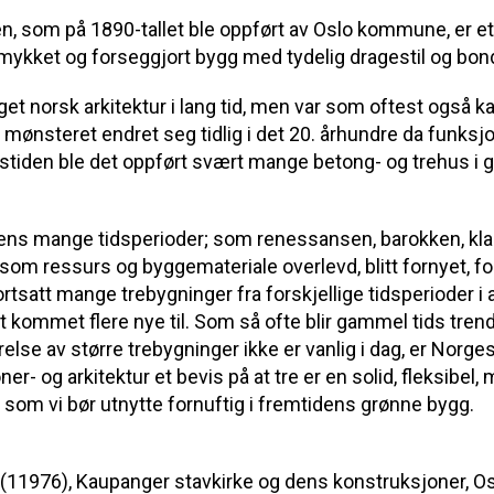
n, som på 1890-tallet ble oppført av Oslo kommune, er 
mykket og forseggjort bygg med tydelig dragestil og bon
et norsk arkitektur i lang tid, men var som oftest også ka
e mønsteret endret seg tidlig i det 20. århundre da funks
gstiden ble det oppført svært mange betong- og trehus i g
ens mange tidsperioder; som renessansen, barokken, kl
 som ressurs og byggemateriale overlevd, blitt fornyet, f
fortsatt mange trebygninger fra forskjellige tidsperioder i a
et kommet flere nye til. Som så ofte blir gammel tids tre
else av større trebygninger ikke er vanlig i dag, er Norge
r- og arkitektur et bevis på at tre er en solid, fleksibel, 
, som vi bør utnytte fornuftig i fremtidens grønne bygg.
n (11976), Kaupanger stavkirke og dens konstruksjoner, Os