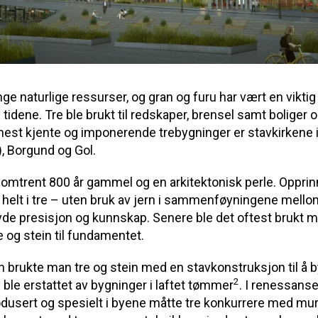
ge naturlige ressurser, og gran og furu har vært en viktig
dene. Tre ble brukt til redskaper, brensel samt boliger 
mest kjente og imponerende trebygninger er stavkirkene 
, Borgund og Gol.
 omtrent 800 år gammel og en arkitektonisk perle. Opprinn
 helt i tre – uten bruk av jern i sammenføyningene mell
de presisjon og kunnskap. Senere ble det oftest brukt met
g stein til fundamentet.
en brukte man tre og stein med en stavkonstruksjon til å 
2
ble erstattet av bygninger i laftet tømmer
. I renessans
dusert og spesielt i byene måtte tre konkurrere med mur