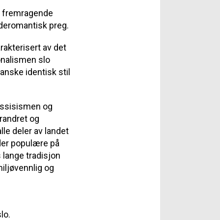
et fremragende
deromantisk preg.
rakterisert av det
jonalismen slo
anske identisk stil
assisismen og
orandret og
lle deler av landet
nder populære på
s lange tradisjon
miljøvennlig og
lo.