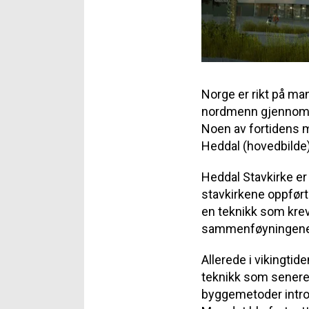
Norge er rikt på man
nordmenn gjennom ti
Noen av fortidens 
Heddal (hovedbilde)
Heddal Stavkirke er
stavkirkene oppført
en teknikk som krev
sammenføyningene o
Allerede i vikingtid
teknikk som senere 
byggemetoder intro