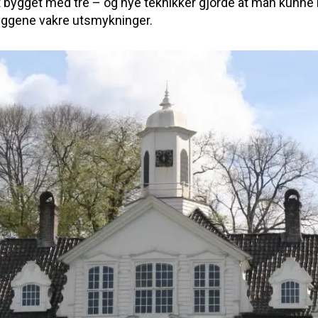
t bygget med tre – og nye teknikker gjorde at man kunne b
byggene vakre utsmykninger.