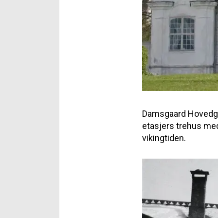
Damsgaard Hovedgaar
etasjers trehus med
vikingtiden.