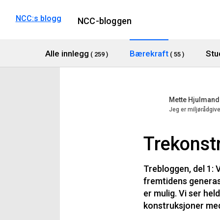
NCC:s blogg
NCC-bloggen
Alle innlegg
Bærekraft
Stu
( 259 )
( 55 )
Mette Hjulmand
Jeg er miljørådgive
Trekonst
Trebloggen, del 1: 
fremtidens generasj
er mulig. Vi ser he
konstruksjoner med 