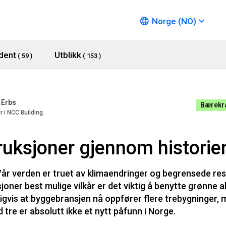
Norge (NO)
dent
Utblikk
( 59 )
( 153 )
 Erbs
Bærekra
r i NCC Building.
ruksjoner gjennom historie
Vår verden er truet av klimaendringer og begrensede ress
oner best mulige vilkår er det viktig å benytte grønne a
ldigvis at byggebransjen nå oppfører flere trebygninger,
tre er absolutt ikke et nytt påfunn i Norge.