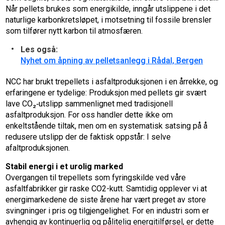
Når pellets brukes som energikilde, inngår utslippene i det
naturlige karbonkretsløpet, i motsetning til fossile brensler
som tilfører nytt karbon til atmosfæren.
Les også:
Nyhet om åpning av pelletsanlegg i Rådal, Bergen
NCC har brukt trepellets i asfaltproduksjonen i en årrekke, og
erfaringene er tydelige: Produksjon med pellets gir svært
lave CO₂‑utslipp sammenlignet med tradisjonell
asfaltproduksjon. For oss handler dette ikke om
enkeltstående tiltak, men om en systematisk satsing på å
redusere utslipp der de faktisk oppstår: I selve
afaltproduksjonen.
Stabil energi i et urolig marked
Overgangen til trepellets som fyringskilde ved våre
asfaltfabrikker gir raske CO2-kutt. Samtidig opplever vi at
energimarkedene de siste årene har vært preget av store
svingninger i pris og tilgjengelighet. For en industri som er
avhengig av kontinuerlig og pålitelig energitilførsel, er dette