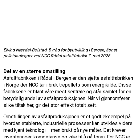
Eivind Nævdal-Bolstad, Byråd for byutvikling i Bergen, åpnet
pelletsanlegget ved NCC Rådal asfaltfabrikk 7. mai 2026
Del av en større omstilling
Asfaltfabrikken i Rådal i Bergen er den sjette asfaltfabrikken
i Norge der NCC tar i bruk trepellets som energikilde. Disse
fabrikkene er blant våre mest sentrale og står samlet for en
betydelig andel av asfaltproduksjonen. Når vi gjennomfører
slike tiltak her, gir det stor effekt totalt sett.
Omstillingen av asfaltproduksjonen er et godt eksempel på
hvordan etablerte, industrielle prosesser kan utvikles videre
med kjent teknologi – men brukt på nye måter. Det krever
investeringer, kompetanse og vilje til å gå foran. For NCC er