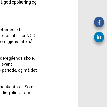
 få god opplæring og
etter er ekte
 resultater for NCC.
 som gjøres ute på
videregående skole,
elevant
e periode, og må det
ingskontorer. Som
ling blir ivaretatt