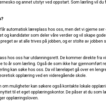
 vernesko og annet utstyr ved oppstart. Som lærling vil du
s?
 får automatisk læreplass hos oss, men det vi gjerne ser 
et og kandidater som deler våre verdier og vil skape gode
 preget av at alle trives på jobben, og er stolte av jobben
lass hos oss har utdanningsrett. De kommer direkte fra 
e to år som lærling. Også de som ikke har gjennomført r
ling kan søke hos oss. Da vil læreløpet gå over en lengr
oretisk opplæring ved en videregående skole.
n om muligheter kan søkere også kontakte lokale opplær
knyttet til et eget opplæringskontor. De påser at du som lær
lger opplæringsloven.