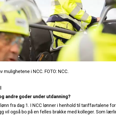
 av mulighetene i NCC. FOTO: NCC.
l
 og andre goder under utdanning?
r lønn fra dag 1. I NCC lønner i henhold til tariffavtalene fo
g vil også bo på en felles brakke med kolleger. Som lærlin