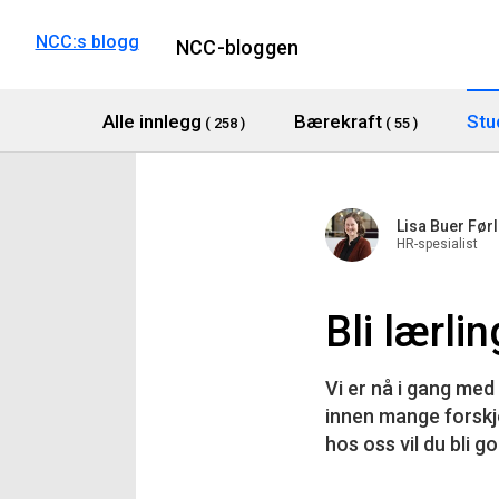
NCC:s blogg
NCC-bloggen
Alle innlegg
Bærekraft
Stu
( 258 )
( 55 )
Lisa Buer Før
HR-spesialist
Bli lærli
Vi er nå i gang med
innen mange forskje
hos oss vil du bli 