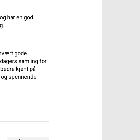
 og har en god
g.
 svært gode
2 dagers samling for
r bedre kjent på
fe og spennende