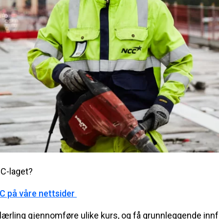
CC-laget?
C på våre nettsider
 lærling gjennomføre ulike kurs, og få grunnleggende innf