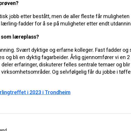
gprøven?
tisk jobb etter bestått, men de aller fleste får muligheten
 lærling-fadder for å se på muligheter etter endt utdannin
 som læreplass?
nning. Svært dyktige og erfarne kolleger. Fast fadder og
kes og bli en dyktig fagarbeider. Årlig gjennomfører vi en 
i deler erfaringer, diskuterer felles sentrale temaer og bli
g virksomhetsområder. Og selvfølgelig får du jobbe i tøf
ingtreffet i 2023 i Trondheim
land