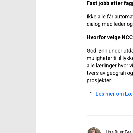
Fast jobb etter fa
Ikke alle får automa
dialog med leder og
Hvorfor velge NCC
God lønn under utda
muligheter til å lyk
alle lærlinger hvor v
tvers av geografi o
prosjekter!
Les mer om Lærl
Lisa Buer Før