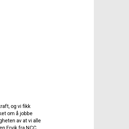
ft, og vi fikk
ket om å jobbe
heten av at vi alle
en Ervik
fra NCC