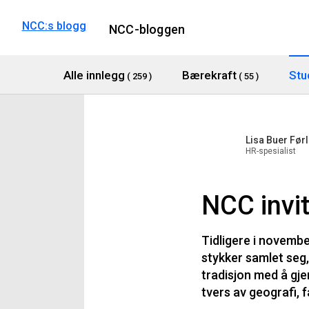
NCC:s blogg
NCC-bloggen
Alle innlegg
Bærekraft
Stu
( 259 )
( 55 )
Lisa Buer Før
HR-spesialist
NCC invit
Tidligere i november
stykker samlet seg, 
tradisjon med å gje
tvers av geografi, 