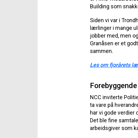
Building som snakk
Siden vi var i Trond
lærlinger i mange u
jobber med, men ogs
Granåsen er et godt
sammen.
Les om fjorårets læ
Forebyggende 
NCC inviterte Polit
ta vare på hverandre
har vi gode verdier 
Det ble fine samtale
arbeidsgiver som ka