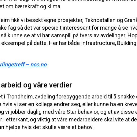
et om bærekraft og klima.
heim fikk vi besøkt egne prosjekter, Teknostallen og Gran
like fag så det var spesielt interessant for mange å se h
å kunne se at vi har samspill på tvers av avdelinger. Ho
 eksempel på dette. Her har både Infrastructure, Building
rlingetreff – ncc.no
arbeid og våre verdier
iet i Trondheim, avdeling forebyggende arbeid til å snakke
 hvis vi ser en kollega endrer seg, eller kunne ha en kre
og vi jobber daglig med våre Star behavior, og et av disse
r i etterkant, og viktig at våre medarbeidere skal vite at d
n hjelpe hvis det skulle være et behov.