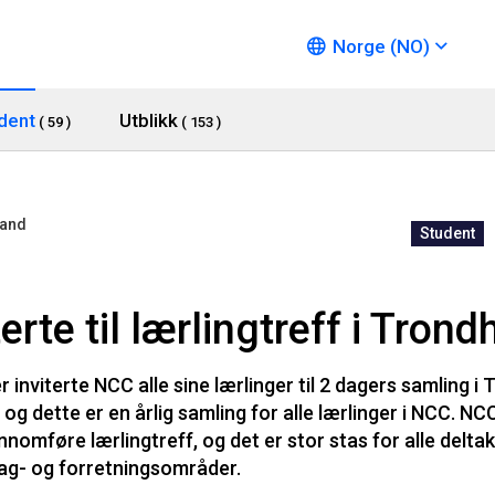
Norge (NO)
dent
Utblikk
( 59 )
( 153 )
land
Student
erte til lærlingtreff i Tron
 inviterte NCC alle sine lærlinger til 2 dagers samling i
og dette er en årlig samling for alle lærlinger i NCC. NC
nnomføre lærlingtreff, og det er stor stas for alle delta
fag- og forretningsområder.