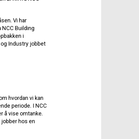
åsen. Vi har
va NCC Building
ppbakken i
 og Industry jobbet
 om hvordan vi kan
vende periode. I NCC
 er å vise omtanke.
e jobber hos en