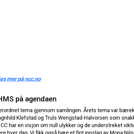
 les mer på ncc.no
 HMS på agendaen
overordnet tema gjennom samlingen. Årets tema var bærekra
Ragnhild Klefstad og Truls Wengstad-Halvorsen som snak
C har en visjon om null ulykker og de understreket viktig
 hver dag. Vi fikk også høre et fint innslag av
Mona Nils