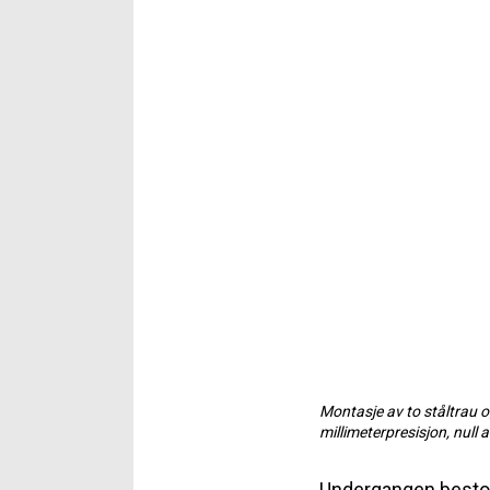
Montasje av to ståltrau o
millimeterpresisjon, null a
Undergangen besto av