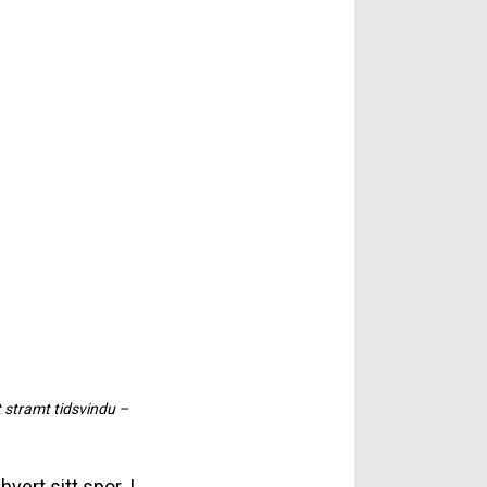
t stramt tidsvindu –
ert sitt spor. I