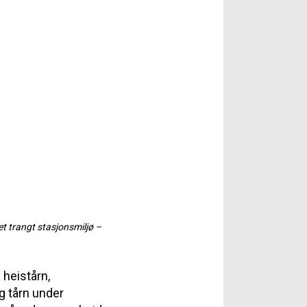
et trangt stasjonsmiljø –
heistårn,
g tårn under