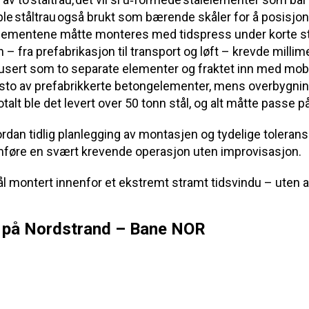
le ståltrau også brukt som bærende skåler for å posisjo
lementene måtte monteres med tidspress under korte sto
– fra prefabrikasjon til transport og løft – krevde millim
usert som to separate elementer og fraktet inn med mobi
to av prefabrikkerte betongelementer, mens overbygnin
talt ble det levert over 50 tonn stål, og alt måtte passe p
ordan tidlig planlegging av montasjen og tydelige toleran
mføre en svært krevende operasjon uten improvisasjon.
ål montert innenfor et ekstremt stramt tidsvindu – uten a
 på Nordstrand – Bane NOR