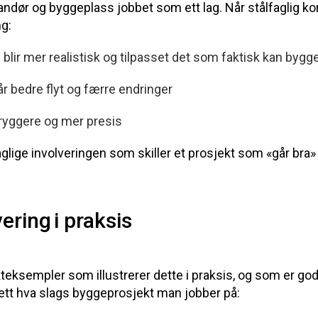
randør og byggeplass jobbet som ett lag. Når stålfaglig 
ng:
blir mer realistisk og tilpasset det som faktisk kan bygg
r bedre flyt og færre endringer
tryggere og mer presis
aglige involveringen som skiller et prosjekt som «går bra»
vering i praksis
te
k
se
mpler s
om
illustrerer dett
e
i praksis
, og som
er go
ett
hv
a
slags b
yggepros
jekt m
an jobber
p
å
: