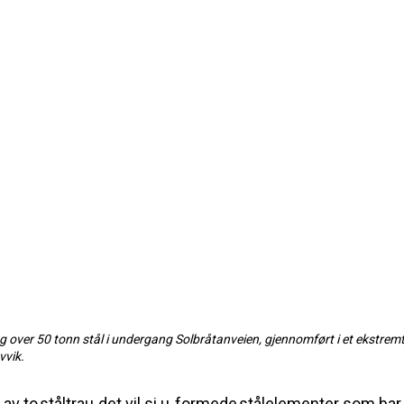
g over 50 tonn stål i undergang Solbråtanveien, gjennomført i et ekstrem
vvik.
 to ståltrau, det vil si u
‑
formede stålelementer som bar hv