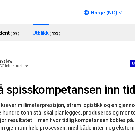
Norge (NO)
dent
Utblikk
( 59 )
( 153 )
myslaw
U
NCC Infrastructure
å spisskompetansen inn tid
krever millimeterpresisjon, stram logistikk og en gjenn
re hundre tonn stål skal planlegges, produseres og monte
ør resultatet – men hvor tidlig kompetansen kobles på. 
am gjennom hele prosessen, med både intern og ekstern 