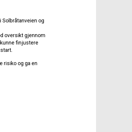
 i Solbråtanveien og
od oversikt gjennom
i kunne finjustere
start.
 risiko og ga en