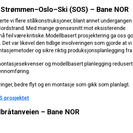
 Str
ø
mmen
–
Oslo
–
Ski (SOS)
–
Bane NOR
erte vi flere stålkonstruksjoner, blant annet undergangen
ordstrand. Med mange grensesnitt mot eksisterende
å feil være kritiske.
Modellbasert prosjektering ga oss g
 Det var likevel den tidlige involveringen som gjorde at v
ontasjemetoder og sikre riktig produksjonsplanlegging fra 
 montasjesekvenser og modellbasert planlegging reduserte
jennomføring.
ringer, bedre flyt og en montasje som gikk som planlagt.
‑prosjektet
lbråtanveien – Bane NOR