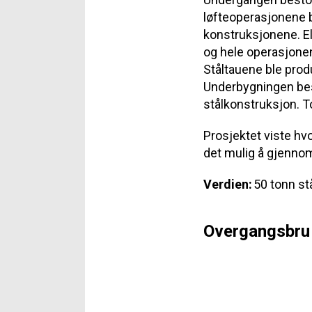
løfteoperasjonene b
konstruksjonene. E
og hele operasjonen 
Ståltauene ble prod
Underbygningen bes
stålkonstruksjon. To
Prosjektet viste hv
det mulig å gjenno
Verdien:
50 tonn st
Overgangsbru