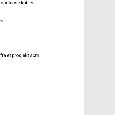
kompetanse kobles
es
 fra et prosjekt som
d