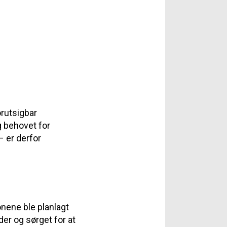
orutsigbar
g behovet for
– er derfor
onene ble planlagt
der og sørget for at