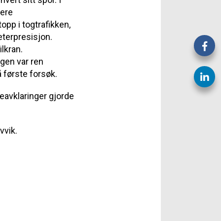
nere
pp i togtrafikken,
eterpresisjon.
lkran.
gen var ren
å første forsøk.
seavklaringer gjorde
vvik.