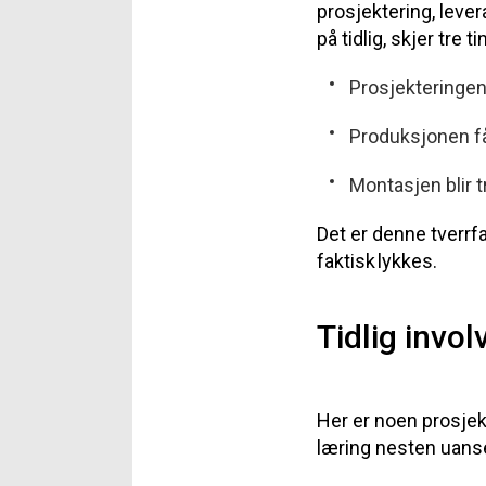
prosjektering, leve
på tidlig, skjer tre ti
Prosjekteringen 
Produksjonen få
Montasjen blir 
Det er denne tverrf
faktisk lykkes.
Tidlig invol
Her er noen
prosj
ek
l
æ
ring
neste
n
uans