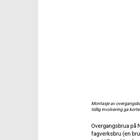
Montasje av overgangsbrua
tidlig involvering ga kort
Overgangsbrua på No
fagverksbru (en bru