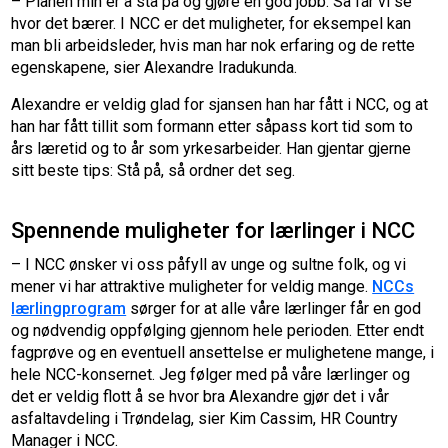
– Planen min er å stå på og gjøre en god jobb. Så får vi se
hvor det bærer. I NCC er det muligheter, for eksempel kan
man bli arbeidsleder, hvis man har nok erfaring og de rette
egenskapene, sier Alexandre Iradukunda.
Alexandre er veldig glad for sjansen han har fått i NCC, og at
han har fått tillit som formann etter såpass kort tid som to
års læretid og to år som yrkesarbeider. Han gjentar gjerne
sitt beste tips: Stå på, så ordner det seg.
Spennende muligheter for lærlinger i NCC
– I NCC ønsker vi oss påfyll av unge og sultne folk, og vi
mener vi har attraktive muligheter for veldig mange.
NCCs
lærlingprogram
sørger for at alle våre lærlinger får en god
og nødvendig oppfølging gjennom hele perioden. Etter endt
fagprøve og en eventuell ansettelse er mulighetene mange, i
hele NCC-konsernet. Jeg følger med på våre lærlinger og
det er veldig flott å se hvor bra Alexandre gjør det i vår
asfaltavdeling i Trøndelag, sier Kim Cassim, HR Country
Manager i NCC.