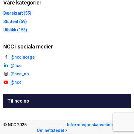
Våre kategorier
Bærekraft (55)
Student (59)
Utblikk (153)
NCC i sociala medier
@ncc.norge
@ncc
@ncc_no
@ncc
Til ncc.no
© NCC 2025
Informasjonskapselinnstillinger
Om nettstedet