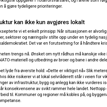
iktigste oppgaver i Totalforsvarsåret, og i årene som følge
n å gjøre tydeligere prioriteringer.
ruktur kan ikke kun avgjøres lokalt
epterte vi et enkelt prinsipp: Når situasjonen er alvorli
, sektorer og næringsliv stilte opp under en tydelig nasjo
kaldemokratiet. Det var en forutsetning for å håndtere kri
eten trengs nå. Ønsket om nytt rådhus må kanskje vike
ATO-materiell og utbedring av broer og bane i andre deler
 lyde fra øverste hold: «Dette er viktigst nå» Slik meter
s ikke risikerer vi at lokal selvråderett står i veien for v
ger av infrastruktur, bygg og anlegg kan ikke vurderes is
 konsekvensene av svikt rammer hele landet. Nettopp 
rbeid til. Kommuner og regioner må kobles på, og byggen
kompetanse.