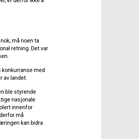
r, er derfor ikke å
g nok, må noen ta
nal retning. Det var
sen.
 i konkurranse med
 av landet.
en ble styrende
iktige nasjonale
olert innenfor
derfor må
æringen kan bidra