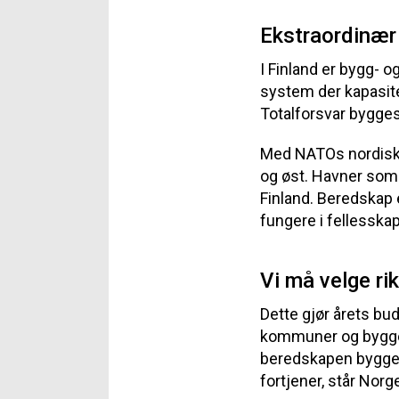
Ekstraordinær
I Finland er bygg- 
system der kapasite
Totalforsvar bygges 
Med NATOs nordiske
og øst. Havner som
Finland. Beredskap 
fungere i fellesskap
Vi må velge rik
Dette gjør årets bud
kommuner og bygge
beredskapen bygger p
fortjener, står Norg