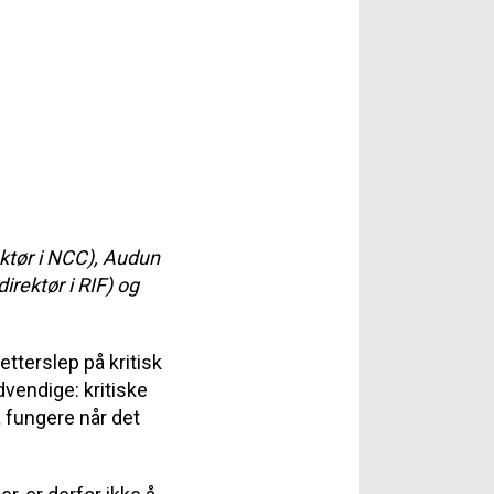
ektør i NCC), Audun
irektør i RIF) og
etterslep på kritisk
dvendige: kritiske
 fungere når det