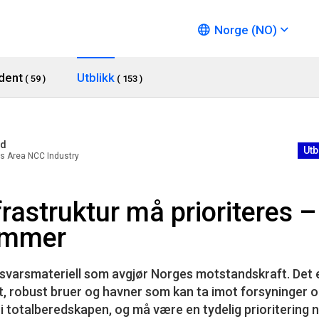
Norge (NO)
dent
Utblikk
( 59 )
( 153 )
nd
Utb
s Area NCC Industry
nfrastruktur må prioriteres –
ommer
orsvarsmateriell som avgjør Norges motstandskraft. Det 
t, robust bruer og havner som kan ta imot forsyninger og 
i totalberedskapen, og må være en tydelig prioritering 