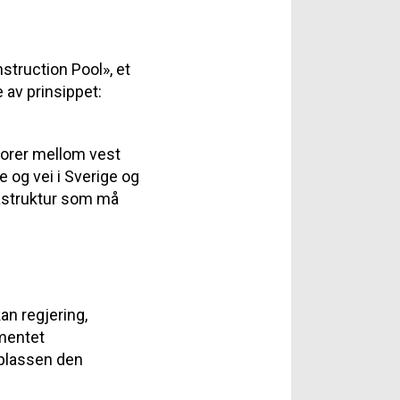
struction Pool», et
 av prinsippet:
dorer mellom vest
og vei i Sverige og
rastruktur som må
an regjering,
mentet
n plassen den