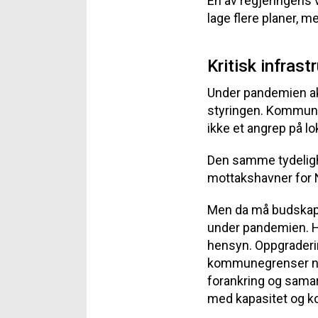
En av regjeringens v
lage flere planer, me
Kritisk infrast
Under pandemien aks
styringen. Kommuner
ikke et angrep på lo
Den samme tydeligh
mottakshavner for N
Men da må budskapet
under pandemien. Hvi
hensyn. Oppgraderin
kommunegrenser når
forankring og sama
med kapasitet og 