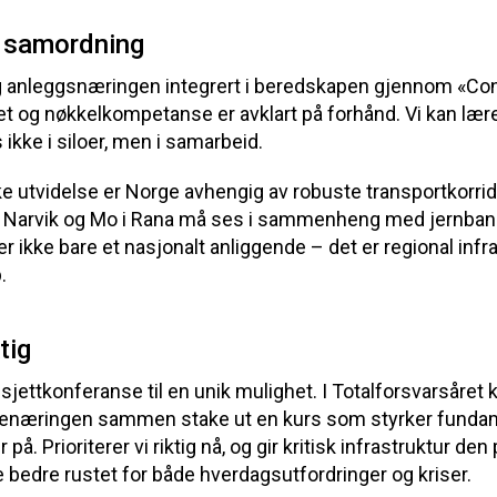
 samordning
og anleggsnæringen integrert i beredskapen gjennom «Con
t og nøkkelkompetanse er avklart på forhånd. Vi kan lære
ikke i siloer, men i samarbeid.
 utvidelse er Norge avhengig av robuste transportkorri
 Narvik og Mo i Rana må ses i sammenheng med jernbane 
er ikke bare et nasjonalt anliggende – det er regional inf
.
tig
sjettkonferanse til en unik mulighet. I Totalforsvarsåret k
næringen sammen stake ut en kurs som styrker funda
å. Prioriterer vi riktig nå, og gir kritisk infrastruktur de
e bedre rustet for både hverdagsutfordringer og kriser.