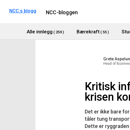
NCC:s blogg
NCC-bloggen
Alle innlegg
Bærekraft
Stu
( 259 )
( 55 )
Grete Aspelu
Head of Busines
Kritisk i
krisen k
Det er ikke bare f
tåler tung transpor
Dette er ryggraden 