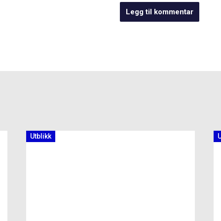
Utblikk
U