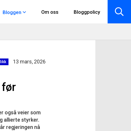
Om oss
Bloggpolicy
Bloggen
13 mars, 2026
likk
 før
er også veier som
allierte styrker.
når regjeringen nå