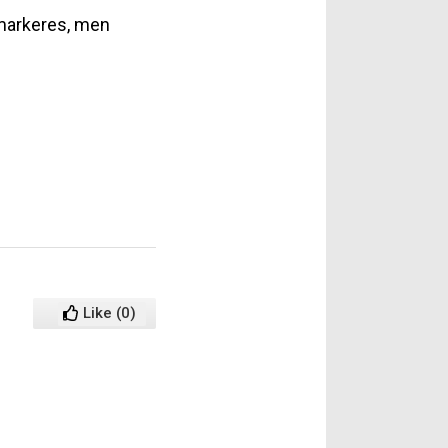
 markeres, men
Like
(
0
)