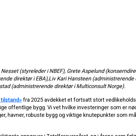
n Nesset (styreleder i NBEF), Grete Aspelund (konserndir
ende direktør i EBA),Liv Kari Hansteen (administrerende d
stad (administrerende direktør i Multiconsult Norge).
tilstand»
fra 2025 avdekket et fortsatt stort vedlikeholds
tige offentlige bygg. Vi vet hvilke investeringer som er nø
ger, havner, robuste bygg og viktige knutepunkter som må