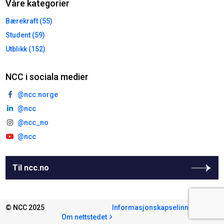
Våre kategorier
Bærekraft (55)
Student (59)
Utblikk (152)
NCC i sociala medier
@ncc.norge
@ncc
@ncc_no
@ncc
Til ncc.no
© NCC 2025
Informasjonskapselinnstillinger
Om nettstedet