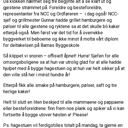
Da klokken nærmet seg tre begynte alt å se klart ut og
gjestene strømmet på. Foreldre og besteforeldre,
representanter fra NCC og Ordføreren – i dag også! NCC-
sjef og grillmester Gunnar hadde grillet hamburgere og
pølser til alle gjestene og ryktene sa at det skulle bli kaker
etterpå også. Men først var det tid for å overrekke
byggverket til beboerne og ikke minst å motta vårt diplom
for deltakelsen på Barnas Byggeskole.
Så klippet vi snoren – offisielt åpnet! Hurra! Sjefen for alle
omsorgsboligene sa at hun var utrolig glad for at alle hadde
hjulpet med å bygge hagestuen og at hun var helt sikker på at
den ville stå her i minst hundre år!
Etterpå fikk alle smake på hamburgere, pølser, saft og tre
herlige kaker!
Helt til slutt en liten beskjed til alle mammaene og pappaene
eller besteforeldrene: finn frem noe plank og spiker så vi kan
fortsette å bygge utover høsten a! Please!
Ps. hagestuen vil ferdigstilles totalt på mandag, ta gjerne en