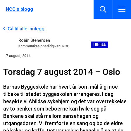
NCC:s blogg
Gå til alle innlegg
Robin Stenersen
Utblikk
Kommunikasjonsrådgiver i NCC
7 august, 2014
Torsdag 7 august 2014 – Oslo
Barnas Byggeskole har hvert år som mål å gi noe
tilbake til stedet byggeskolen arrangeres. I dag
besøkte vi Abildsø sykehjem og det var overrekkelse
av to benker som beboerne kan hvile seg på.
Benkene skal stå mellom sansehagen og
utgangsdøren. Vi fremførte en sang og bø de eldre
på kaker og kaffe. Det var veldig hyggelig å se at de