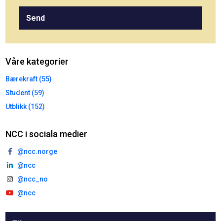
Send
Våre kategorier
Bærekraft (55)
Student (59)
Utblikk (152)
NCC i sociala medier
@ncc.norge
@ncc
@ncc_no
@ncc