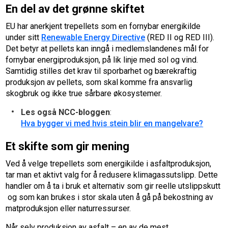
En del av det grønne skiftet
EU har anerkjent trepellets som en fornybar energikilde
under sitt
Renewable Energy Directive
(RED II og RED III).
Det betyr at pellets kan inngå i medlemslandenes mål for
fornybar energiproduksjon, på lik linje med sol og vind.
Samtidig stilles det krav til sporbarhet og bærekraftig
produksjon av pellets, som skal komme fra ansvarlig
skogbruk og ikke true sårbare økosystemer.
Les også NCC-bloggen
:
Hva bygger vi med hvis stein blir en mangelvare?
Et skifte som gir mening
Ved å velge trepellets som energikilde i asfaltproduksjon,
tar man et aktivt valg for å redusere klimagassutslipp. Dette
handler om å ta i bruk et alternativ som gir reelle utslippskutt
og som kan brukes i stor skala uten å gå på bekostning av
matproduksjon eller naturressurser.
Når selv produksjon av asfalt – en av de mest