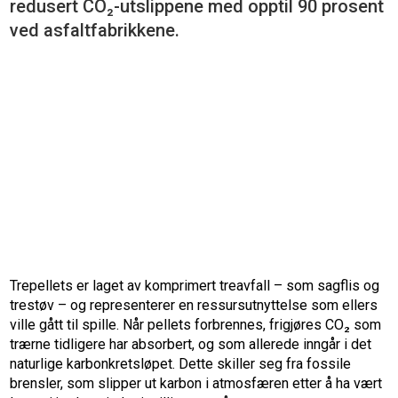
redusert CO₂-utslippene med opptil 90 prosent
ved asfaltfabrikkene.
Trepellets er laget av komprimert treavfall – som sagflis og
trestøv – og representerer en ressursutnyttelse som ellers
ville gått til spille. Når pellets forbrennes, frigjøres CO₂ som
trærne tidligere har absorbert, og som allerede inngår i det
naturlige karbonkretsløpet. Dette skiller seg fra fossile
brensler, som slipper ut karbon i atmosfæren etter å ha vært