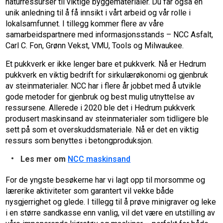
naturressurser til viktige byggematerialer. Du får også en
unik anledning til å få innsikt i vårt arbeid og vår rolle i
lokalsamfunnet. I tillegg kommer flere av våre
samarbeidspartnere med informasjonsstands – NCC Asfalt,
Carl C. Fon, Grønn Vekst, VMU, Tools og Milwaukee.
Et pukkverk er ikke lenger bare et pukkverk. Nå er Hedrum
pukkverk en viktig bedrift for sirkulærøkonomi og gjenbruk
av steinmaterialer. NCC har i flere år jobbet med å utvikle
gode metoder for gjenbruk og best mulig utnyttelse av
ressursene. Allerede i 2020 ble det i Hedrum pukkverk
produsert maskinsand av steinmaterialer som tidligere ble
sett på som et overskuddsmateriale. Nå er det en viktig
ressurs som benyttes i betongproduksjon.
Les mer om
NCC maskinsand
For de yngste besøkerne har vi lagt opp til morsomme og
lærerike aktiviteter som garantert vil vekke både
nysgjerrighet og glede. I tillegg til å prøve minigraver og leke
i en større sandkasse enn vanlig, vil det være en utstilling av