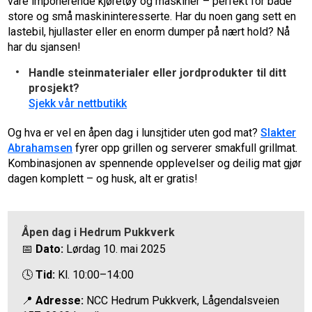
våre imponerende kjøretøy og maskiner – perfekt for både
store og små maskininteresserte. Har du noen gang sett en
lastebil, hjullaster eller en enorm dumper på nært hold? Nå
har du sjansen!
Handle steinmaterialer eller jordprodukter til ditt
prosjekt?
Sjekk vår nettbutikk
Og hva er vel en åpen dag i lunsjtider uten god mat?
Slakter
Abrahamsen
fyrer opp grillen og serverer smakfull grillmat.
Kombinasjonen av spennende opplevelser og deilig mat gjør
dagen komplett – og husk, alt er gratis!
Åpen dag i Hedrum Pukkverk
📅
Dato:
Lørdag 10. mai 2025
🕓
Tid:
Kl. 10:00–14:00
📍
Adresse:
NCC Hedrum Pukkverk, Lågendalsveien