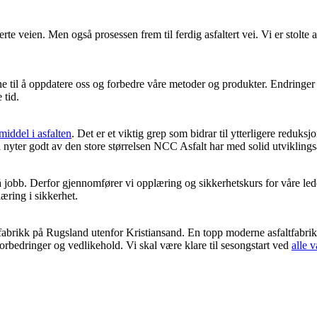
terte veien. Men også prosessen frem til ferdig asfaltert vei. Vi er stolt
ne til å oppdatere oss og forbedre våre metoder og produkter. Endringer
 tid.
middel i asfalten
. Det er et viktig grep som bidrar til ytterligere reduks
r vi nyter godt av den store størrelsen NCC Asfalt har med solid utvikling
på jobb. Derfor gjennomfører vi opplæring og sikkerhetskurs for våre le
æring i sikkerhet.
ltfabrikk på Rugsland utenfor Kristiansand. En topp moderne asfaltfabrikk
forbedringer og vedlikehold. Vi skal være klare til sesongstart ved
alle v