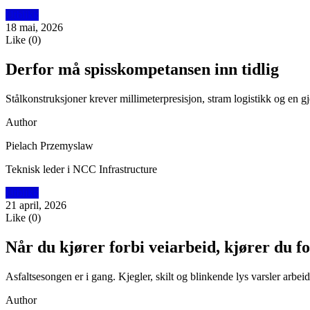
Utblikk
18 mai, 2026
Like
(
0
)
Derfor må spisskompetansen inn tidlig
Stålkonstruksjoner krever millimeterpresisjon, stram logistikk og en g
Author
Pielach Przemyslaw
Teknisk leder i NCC Infrastructure
Utblikk
21 april, 2026
Like
(
0
)
Når du kjører forbi veiarbeid, kjører du f
Asfaltsesongen er i gang. Kjegler, skilt og blinkende lys varsler arbei
Author