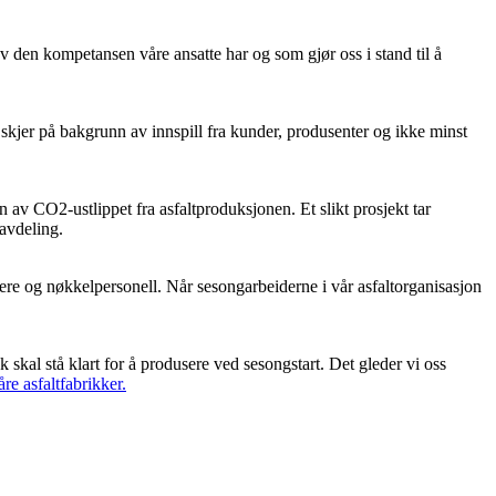
e av den kompetansen våre ansatte har og som gjør oss i stand til å
 skjer på bakgrunn av innspill fra kunder, produsenter og ikke minst
jon av CO2-ustlippet fra asfaltproduksjonen. Et slikt prosjekt tar
savdeling.
dere og nøkkelpersonell. Når sesongarbeiderne i vår asfaltorganisasjon
 skal stå klart for å produsere ved sesongstart. Det gleder vi oss
åre asfaltfabrikker.