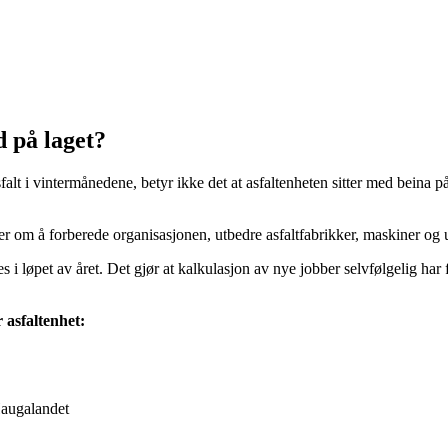
d på laget?
sfalt i vintermånedene, betyr ikke det at asfaltenheten sitter med beina 
er om å forberede organisasjonen, utbedre asfaltfabrikker, maskiner og u
res i løpet av året. Det gjør at kalkulasjon av nye jobber selvfølgelig h
r asfaltenhet:
Haugalandet