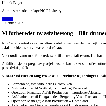
Henrik Bager
Administrerende direktør NCC Industry
Utblikk
19 januar, 2021
Vi forbereder ny asfaltsesong – Blir du me
NCC er en sentral aktør i asfaltmarkedet og selv om det blir lagt lite a
asfaltarbeidere som vil være med på laget.
Vi er godt i gang med forberedelsene til en ny asfaltsesong. Det handl
Asfaltbransjen er preget av prosjektbaserte kontrakter som oftest utfø
plass dyktige folk.
Vi søker nå etter en lang rekke asfaltarbeidere og lærlinger til vå
Formenn og asfaltarbeidere i Oslo/Viken
Asfaltarbeidere til Vestfold, Telemark og Buskerud
Operation Manager, Asfalt Production – Trøndelag/Ålesund
Asfaltarbeidere til Haugalandet, Bergen og Voss. Formann til 
Operation Manager, Asfalt Production – Hordaland
Asfaltarbeidere Område Trøndelag og Binab spesialdekker