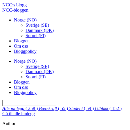
NCC:s blogg
NCC-bloggen
Norge (NO)
Sverige (SE)
Danmark (DK)
Suomi (FI)
Bloggen
Om oss
Bloggpolicy
Norge (NO)
Sverige (SE)
Danmark (DK)
Suomi (FI)
Bloggen
Om oss
Bloggpolicy
Alle innlegg
( 258 )
Bærekraft
( 55 )
Student
( 59 )
Utblikk
( 152 )
Gå til alle innlegg
Author