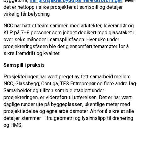
byggetomt,
har prosjektet bydd på flere utfordringer
. Men
det er nettopp i slike prosjekter at samspill og detaljer
virkelig får betydning.
NCC har hatt et team sammen med arkitekter, leverandør og
KLP på 7–8 personer som jobbet dedikert med glasstaket i
over seks måneder i samspillsfasen. Hver uke under
prosjekteringsfasen ble det gjennomført temamøter for å
sikre fremdrift og kvalitet.
Samspill i praksis
Prosjekteringen har vært preget av tett samarbeid mellom
NCC, Glassbygg, Contiga, TFS Entreprenør og flere andre fag.
Samarbeidet og tilliten som ble etablert under
prosjekteringen, er videreført til utførelsen. Det er har vært
daglige runder ute på byggeplassen, ukentlige møter med
prosjektledelse og egne arbeidsmøter. Alt for å sikre at alle
detaljer stemmer – fra geometri og lysinnslipp til drenering
og HMS.