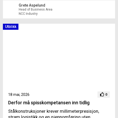
Grete Aspelund
Head of Business Area
NCC Industry
Utblikk
18 mai, 2026
0
Derfor må spisskompetansen inn tidlig
Stålkonstruksjoner krever millimeterpresisjon,
stram logistikk og en gjennomføring uten