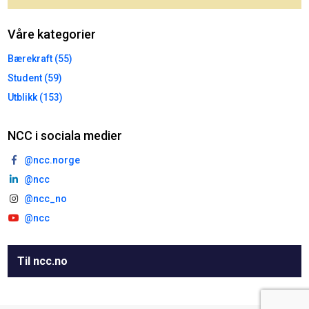
Våre kategorier
Bærekraft (55)
Student (59)
Utblikk (153)
NCC i sociala medier
@ncc.norge
@ncc
@ncc_no
@ncc
Til ncc.no