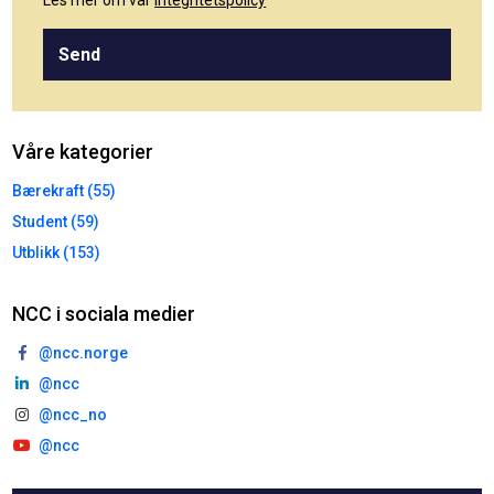
Les mer om vår
integritetspolicy
Send
Våre kategorier
Bærekraft (55)
Student (59)
Utblikk (153)
NCC i sociala medier
@ncc.norge
@ncc
@ncc_no
@ncc