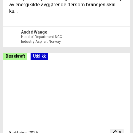
av energikilde avgjørende dersom bransjen skal
ku...
André Waage
Head of Department NCC
Industry Asphalt Norway
Bærekraft
Utblikk
8 oktober, 2025
0